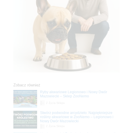
Zobacz również
Ryby akwariowe Legionowo i Nowy Dwór
Mazowiecki – Sklep ZooNemo
Z Życia Sklepu
Stwórz podwodne arcydzieło: Najpiękniejsze
rośliny akwariowe w ZooNemo – Legionowo i
Nowy Dwór Mazowiecki
Z Życia Sklepu