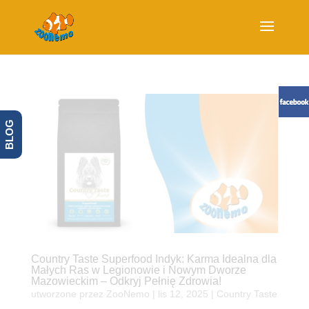
BLOG
Country Taste Superfood Indyk: Karma Idealna dla
Małych Ras w Legionowie i Nowym Dworze
Mazowieckim – Odkryj Pełnię Zdrowia!
utworzone przez
ZooNemo
|
lis 12, 2025
|
Country Taste