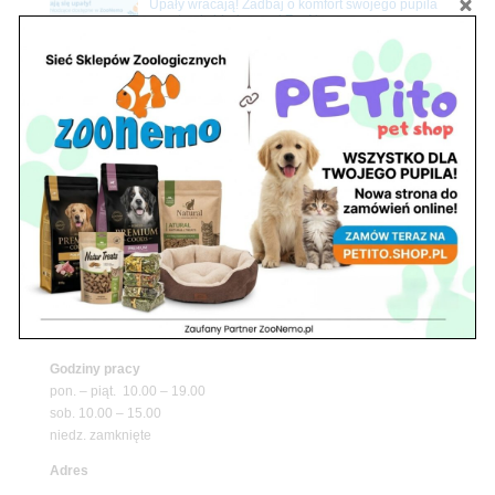
Upały wracają! Zadbaj o komfort swojego pupila
z matami chłodzącymi ZooNemo
Promocje
Petito Pet Shop – Internetowy Sklep Zoologiczny
Online! Wszystko Dla Twojego Pupila | ZooNemo
Z Życia Sklepu
Znajdź nas
Adres
05-120 Legionowo
ul. Piłsudskiego 31,
pawilon 134
tel./fax. 22 784 71 96
Godziny pracy
pon. – piąt. 10.00 – 19.00
sob. 10.00 – 15.00
niedz. zamknięte
Adres