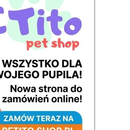
tel. 503 900 215
Godziny pracy
pon. – piąt. 10.00 – 19.00
sob. 8.00 – 15.00
niedz. zamknięte