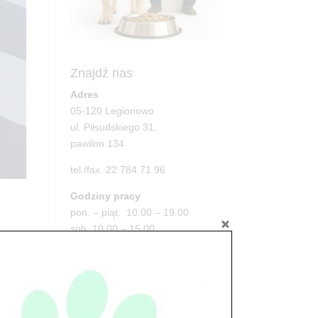
Znajdź nas
Adres
05-120 Legionowo
ul. Piłsudskiego 31,
pawilon 134
tel./fax. 22 784 71 96
Godziny pracy
pon. – piąt. 10.00 – 19.00
sob. 10.00 – 15.00
niedz. zamknięte
Adres
05-100 Nowy Dwór Mazowiecki
ul. Leśna 2