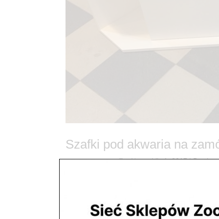
Szafki pod akwaria na zam
utworzone przez
ZooNemo
|
lis 1, 2017
| Bez kate
Szafki pod akwaria na zamówienie Akwaria Sz
Mazowiecki, > Jabłonna, > Serock, > Wieliszew, > 