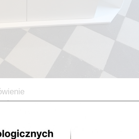
ówienie
gorii
ybkie realizacje na terenie gmin: > Legionowo, > Nowy Dwór
Nieporęt, > Tarchomin, > Białołęka....