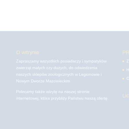
O witrynie
P
Zapraszamy wszystkich posiadaczy i sympatyków
Z
zwierząt małych czy dużych, do odwiedzenia
H
naszych sklepów zoologicznych w Legionowie i
C
Nowym Dworze Mazowieckim
Polecamy także wizytę na naszej stronie
Li
internetowej, która przybliży Państwu naszą ofertę.