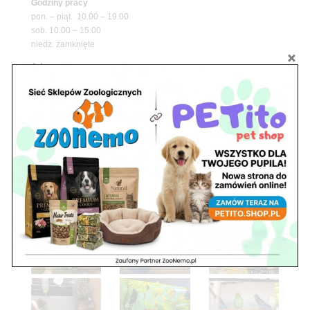
Godziny pracy
pon. – piąt. 10.00 – 19.00
sob. 10.00 – 15.00
niedz. zamknięte
Adres
05-100 Nowy Dwór Mazowiecki
ul. Leśna 2
tel. 503 900 215
Godziny pracy
pon. – piąt. 10.00 – 19.00
sob. 8.00 – 15.00
niedz. zamknięte