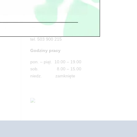
Adres
05-100 Nowy Dwór Mazowiecki
ul. Leśna 2
tel. 503 900 215
Godziny pracy
pon. – piąt. 10.00 – 19.00
sob. 8.00 – 15.00
niedz. zamknięte