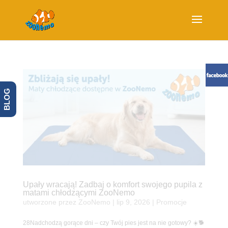
BLOG
Upały wracają! Zadbaj o komfort swojego pupila z
matami chłodzącymi ZooNemo
utworzone przez
ZooNemo
|
lip 9, 2026
|
Promocje
28Nadchodzą gorące dni – czy Twój pies jest na nie gotowy? ☀️🐕