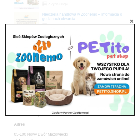
Z Życia Sklepu
Niedziela handlowa w Zoonemo – Informacja o
godzinach otwarcia
Z Życia Sklepu
Znajdź nas
Adres
05-120 Legionowo
ul. Piłsudskiego 31,
pawilon 134
tel./fax. 22 784 71 96
Godziny pracy
pon. – piąt. 10.00 – 19.00
sob. 10.00 – 15.00
niedz. zamknięte
Adres
05-100 Nowy Dwór Mazowiecki