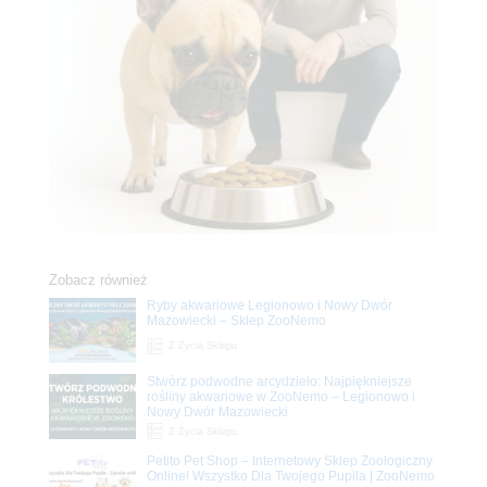
Zobacz również
Ryby akwariowe Legionowo i Nowy Dwór
Mazowiecki – Sklep ZooNemo
Z Życia Sklepu
Stwórz podwodne arcydzieło: Najpiękniejsze
rośliny akwariowe w ZooNemo – Legionowo i
Nowy Dwór Mazowiecki
Z Życia Sklepu
Petito Pet Shop – Internetowy Sklep Zoologiczny
Online! Wszystko Dla Twojego Pupila | ZooNemo