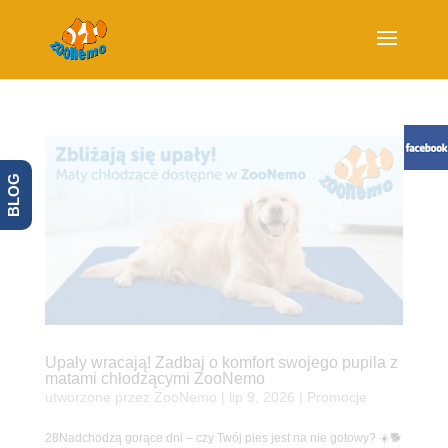
BLOG
Upały wracają! Zadbaj o komfort swojego pupila z
matami chłodzącymi ZooNemo
utworzone przez
ZooNemo
|
lip 9, 2026
|
Promocje
28Nadchodzą gorące dni – czy Twój pies jest na nie gotowy? ☀️🐕