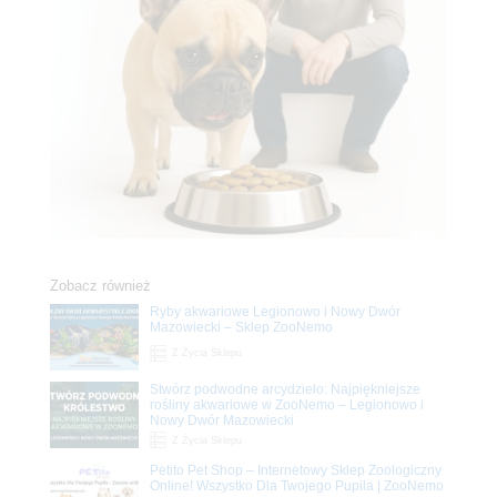
Zobacz również
Ryby akwariowe Legionowo i Nowy Dwór
Mazowiecki – Sklep ZooNemo
Z Życia Sklepu
Stwórz podwodne arcydzieło: Najpiękniejsze
rośliny akwariowe w ZooNemo – Legionowo i
Nowy Dwór Mazowiecki
Z Życia Sklepu
Petito Pet Shop – Internetowy Sklep Zoologiczny
Online! Wszystko Dla Twojego Pupila | ZooNemo