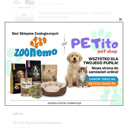
Z Życia Sklepu
Niedziela handlowa w Zoonemo – Informacja o
godzinach otwarcia
Z Życia Sklepu
Znajdź nas
Adres
05-120 Legionowo
ul. Piłsudskiego 31,
pawilon 134
tel./fax. 22 784 71 96
Godziny pracy
pon. – piąt. 10.00 – 19.00
sob. 10.00 – 15.00
niedz. zamknięte
Adres
05-100 Nowy Dwór Mazowiecki