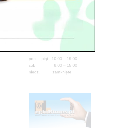
Adres
05-100 Nowy Dwór Mazowiecki
ul. Leśna 2
tel. 503 900 215
Godziny pracy
pon. – piąt. 10.00 – 19.00
sob. 8.00 – 15.00
niedz. zamknięte