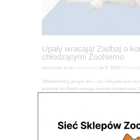
Upały wracają! Zadbaj o ko
chłodzącymi ZooNemo
utworzone przez
ZooNemo
|
lip 9, 2026
|
Promoc
28Nadchodzą gorące dni – czy Twój pies jest na 
przerwie do Polski wracają wysokie temperatury. 
realne zagrożenie przegrzaniem...