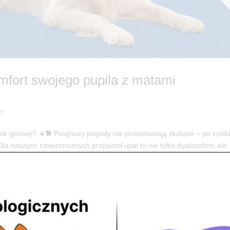
mfort swojego pupila z matami
je
nie gotowy? ☀️🐕 Prognozy pogody nie pozostawiają złudzeń – po krótki
Dla naszych czworonożnych przyjaciół upał to nie tylko dyskomfort, ale