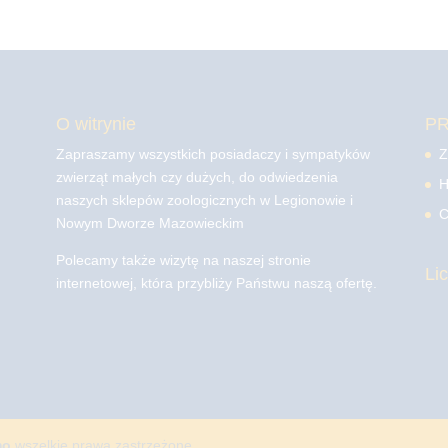
O witrynie
P
Zapraszamy wszystkich posiadaczy i sympatyków
Z
zwierząt małych czy dużych, do odwiedzenia
H
naszych sklepów zoologicznych w Legionowie i
C
Nowym Dworze Mazowieckim
Polecamy także wizytę na naszej stronie
Li
internetowej, która przybliży Państwu naszą ofertę.
mo
wszelkie prawa zastrzeżone