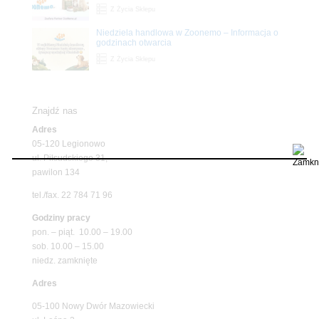
Z Życia Sklepu
Niedziela handlowa w Zoonemo – Informacja o
godzinach otwarcia
Z Życia Sklepu
Znajdź nas
Adres
05-120 Legionowo
ul. Piłsudskiego 31,
pawilon 134
tel./fax. 22 784 71 96
Godziny pracy
pon. – piąt. 10.00 – 19.00
sob. 10.00 – 15.00
niedz. zamknięte
Adres
05-100 Nowy Dwór Mazowiecki