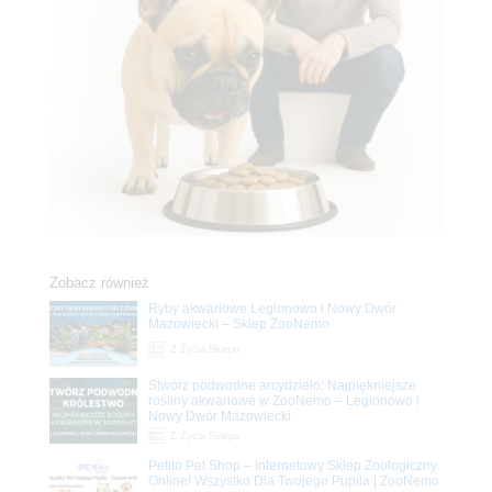
Zobacz również
Ryby akwariowe Legionowo i Nowy Dwór
Mazowiecki – Sklep ZooNemo
Z Życia Sklepu
Stwórz podwodne arcydzieło: Najpiękniejsze
rośliny akwariowe w ZooNemo – Legionowo i
Nowy Dwór Mazowiecki
Z Życia Sklepu
Petito Pet Shop – Internetowy Sklep Zoologiczny
Online! Wszystko Dla Twojego Pupila | ZooNemo