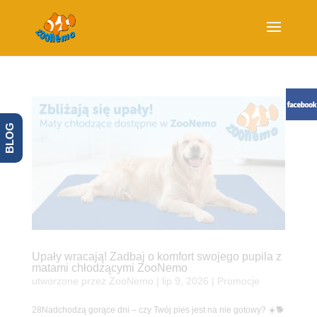
BLOG
Upały wracają! Zadbaj o komfort swojego pupila z
matami chłodzącymi ZooNemo
utworzone przez
ZooNemo
|
lip 9, 2026
|
Promocje
28Nadchodzą gorące dni – czy Twój pies jest na nie gotowy? ☀️🐕