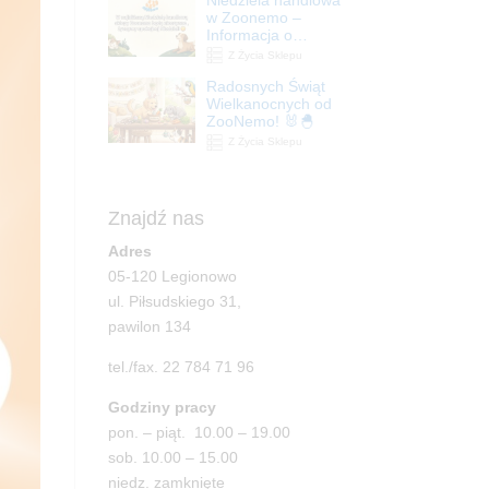
| ZooNemo
w Zoonemo –
Informacja o
godzinach otwarcia
Z Życia Sklepu
Radosnych Świąt
Wielkanocnych od
ZooNemo! 🐰🐣
Z Życia Sklepu
Znajdź nas
Adres
05-120 Legionowo
ul. Piłsudskiego 31,
pawilon 134
tel./fax. 22 784 71 96
Godziny pracy
pon. – piąt. 10.00 – 19.00
sob. 10.00 – 15.00
niedz. zamknięte