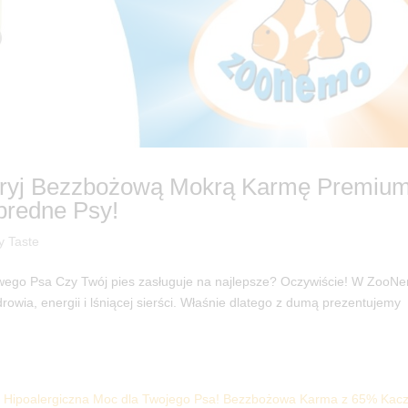
dkryj Bezzbożową Mokrą Karmę Premium
bredne Psy!
y Taste
iwego Psa Czy Twój pies zasługuje na najlepsze? Oczywiście! W ZooN
rowia, energii i lśniącej sierści. Właśnie dlatego z dumą prezentujemy