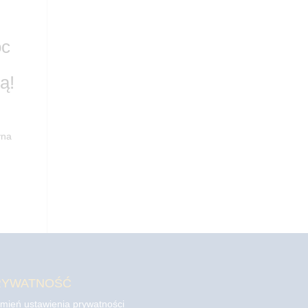
oc
ą!
yna
RYWATNOŚĆ
mień ustawienia prywatności