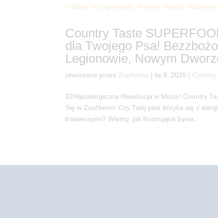
Country Taste SUPERFOOD 
dla Twojego Psa! Bezzboż
Legionowie, Nowym Dworze
utworzone przez
ZooNemo
|
lis 9, 2025
|
Country
32Hipoalergiczna Rewolucja w Misce! Country 
Się w ZooNemo! Czy Twój pies boryka się z aler
trawiennymi? Wiemy, jak frustrujące bywa...