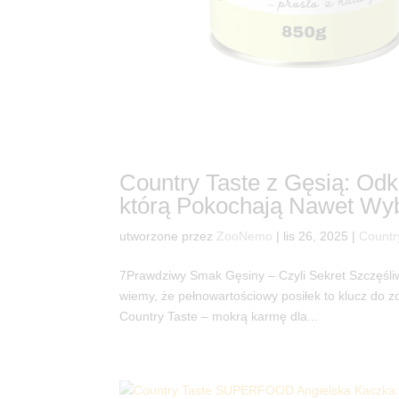
Country Taste z Gęsią: O
którą Pokochają Nawet Wy
utworzone przez
ZooNemo
|
lis 26, 2025
|
Countr
7Prawdziwy Smak Gęsiny – Czyli Sekret Szczęśl
wiemy, że pełnowartościowy posiłek to klucz do zd
Country Taste – mokrą karmę dla...