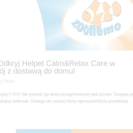
? Odkryj Helpet Calm&Relax Care w
ój z dostawą do domu!
ry Taste
yjny? 🐶🐱 Nie pozwól, by stres przejął kontrolę nad życiem Twojego p
kojny zwierzak. Dlatego do naszej oferty wprowadziliśmy prawdziwy