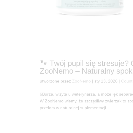
🐾 Twój pupil się stresuje
ZooNemo – Naturalny spok
utworzone przez
ZooNemo
|
sty 13, 2026
|
Count
6Burza, wizyta u weterynarza, a może lęk separac
W ZooNemo wiemy, że szczęśliwy zwierzak to spo
przełom w naturalnej suplementacji...