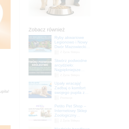
Zobacz również
Ryby akwariowe
Legionowo i Nowy
Dwór Mazowiecki –
Sklep ZooNemo
Z Życia Sklepu
Stwórz podwodne
arcydzieło:
Najpiękniejsze
rośliny akwariowe
Z Życia Sklepu
w ZooNemo –
Upały wracają!
Legionowo i Nowy
Zadbaj o komfort
Dwór Mazowiecki
upila!
swojego pupila z
matami
Promocje
chłodzącymi
Petito Pet Shop –
ZooNemo
Internetowy Sklep
Zoologiczny
Online! Wszystko
Z Życia Sklepu
Dla Twojego Pupila
Niedziela handlowa