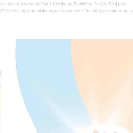
ste – Mokrą Karmę dla Psa z Kaczką od ZooNemo! 🐾 Czy Twój pies
ek? Chcesz, by jego miska wypełniła się smakiem, który przeniesie go w