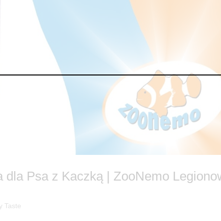
a dla Psa z Kaczką | ZooNemo Legion
y Taste