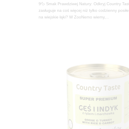
9🦆 Smak Prawdziwej Natury: Odkryj Country Ta
zasługuje na coś więcej niż tylko codzienny posił
na wiejskie łąki? W ZooNemo wiemy,...