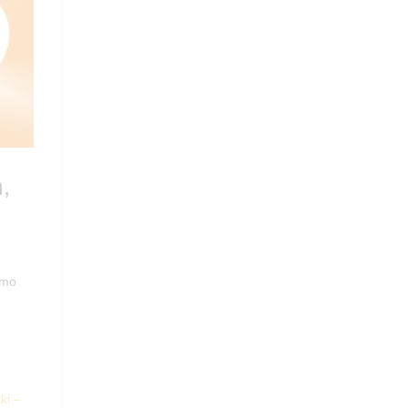
,
emo