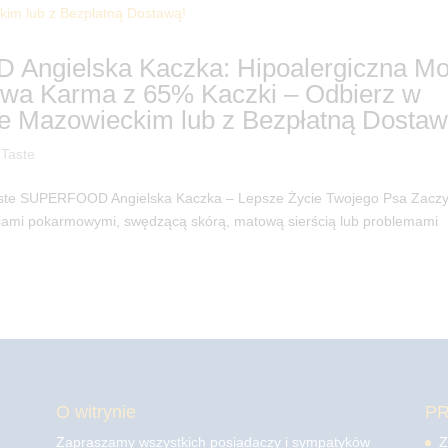
Angielska Kaczka: Hipoalergiczna M
owa Karma z 65% Kaczki – Odbierz w
 Mazowieckim lub z Bezpłatną Dostaw
 Taste
Taste SUPERFOOD Angielska Kaczka – Lepsze Życie Twojego Psa Zacz
giami pokarmowymi, swędzącą skórą, matową sierścią lub problemami
O witrynie
P
Zapraszamy wszystkich posiadaczy i sympatyków
Z