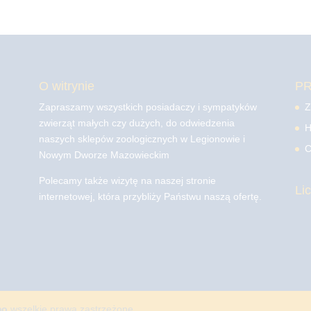
O witrynie
P
Zapraszamy wszystkich posiadaczy i sympatyków
Z
zwierząt małych czy dużych, do odwiedzenia
H
naszych sklepów zoologicznych w Legionowie i
C
Nowym Dworze Mazowieckim
Polecamy także wizytę na naszej stronie
Li
internetowej, która przybliży Państwu naszą ofertę.
mo
wszelkie prawa zastrzeżone