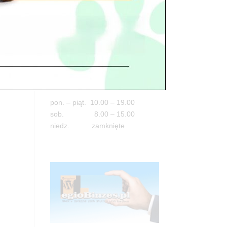
Adres
05-100 Nowy Dwór Mazowiecki
ul. Leśna 2
tel. 503 900 215
Godziny pracy
pon. – piąt. 10.00 – 19.00
sob. 8.00 – 15.00
niedz. zamknięte