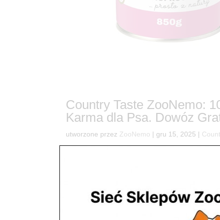
Country Taste ZooNemo: 10
Karma dla Psa. Dowóz Grat
utworzone przez
ZooNemo
|
gru 15, 2025
|
Count
12Koniec problemów z alergią! Odkryj Country 
psa, który cierpi na alergie pokarmowe, wrażliwy 
znalezienie karmy, która jest nie...