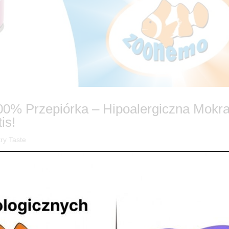
0% Przepiórka – Hipoalergiczna Mokr
is!
ry Taste
Taste – 100% Przepiórki od ZooNemo PET. Dostawa do 60 km GRATIS!
żołądek lub potrzebuje diety eliminacyjnej? Wiemy, jak trudne bywa