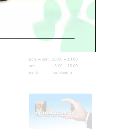
Adres
05-100 Nowy Dwór Mazowiecki
ul. Leśna 2
tel. 503 900 215
Godziny pracy
pon. – piąt. 10.00 – 19.00
sob. 8.00 – 15.00
niedz. zamknięte