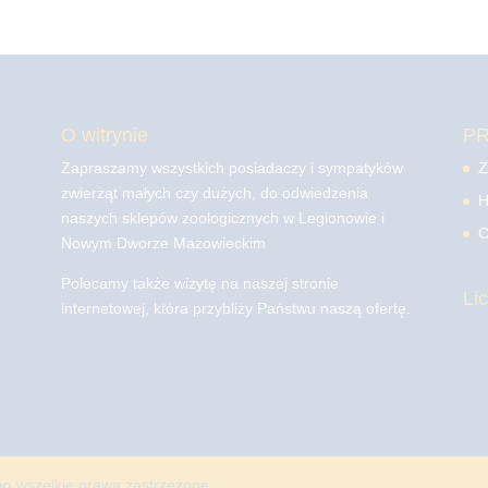
O witrynie
P
Zapraszamy wszystkich posiadaczy i sympatyków
Z
zwierząt małych czy dużych, do odwiedzenia
H
naszych sklepów zoologicznych w Legionowie i
C
Nowym Dworze Mazowieckim
Polecamy także wizytę na naszej stronie
Li
internetowej, która przybliży Państwu naszą ofertę.
mo
wszelkie prawa zastrzeżone