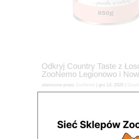
Odkryj Country Taste z Ło
ZooNemo Legionowo i Now
utworzone przez
ZooNemo
|
gru 13, 2025
|
Count
5Country Taste z Łososiem: Smak Natury i Pełnia
długiego i szczęśliwego życia Twojego czworono
dlatego z dumą prezentujemy Country...