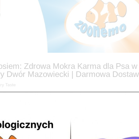
sosiem: Zdrowa Mokra Karma dla Psa w
y Dwór Mazowiecki | Darmowa Dostaw
ry Taste
 Zdrowia w Misce Twojego Psa! Czy wiesz, że zdrowa dieta to klucz do
żnego przyjaciela? W ZooNemo doskonale zdajemy sobie z tego spraw