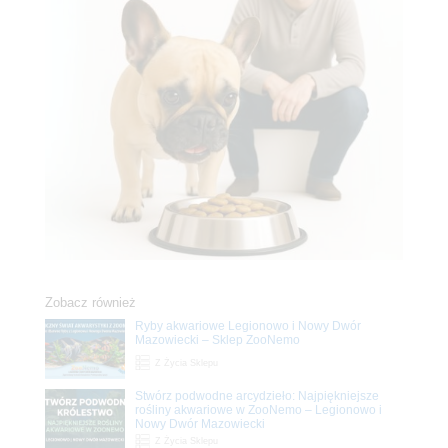
Zobacz również
Ryby akwariowe Legionowo i Nowy Dwór
Mazowiecki – Sklep ZooNemo
Z Życia Sklepu
Stwórz podwodne arcydzieło: Najpiękniejsze
rośliny akwariowe w ZooNemo – Legionowo i
Nowy Dwór Mazowiecki
Z Życia Sklepu