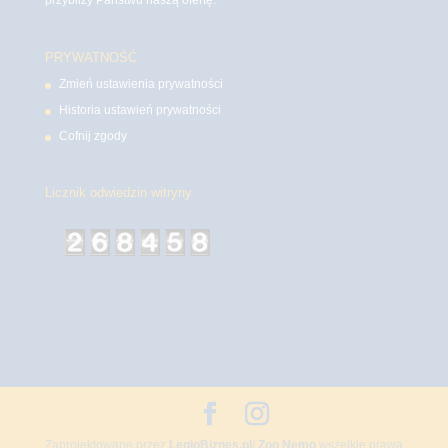
przybliży Państwu naszą ofertę.
PRYWATNOŚĆ
Zmień ustawienia prywatności
Historia ustawień prywatności
Cofnij zgody
Licznik odwiedzin witryny
Zaprojektowane przez
LegioBiznes.pl
/
Zoo Nemo
wszelkie prawa