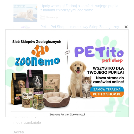
Upały wracają! Zadbaj o komfort swojego pupila
z matami chłodzącymi ZooNemo
Promocje
Petito Pet Shop – Internetowy Sklep Zoologiczny
Online! Wszystko Dla Twojego Pupila | ZooNemo
Z Życia Sklepu
Znajdź nas
Adres
05-120 Legionowo
ul. Piłsudskiego 31,
pawilon 134
tel./fax. 22 784 71 96
Godziny pracy
pon. – piąt. 10.00 – 19.00
sob. 10.00 – 15.00
niedz. zamknięte
Adres