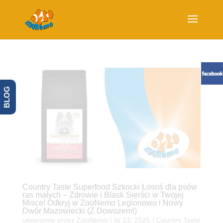
BLOG
Country Taste Superfood Szkocki Łosoś dla psów
ras małych – Zdrowie i Blask Sierści w Twojej
Misce! Odkryj w ZooNemo Legionowo i Nowy
Dwór Mazowiecki (Z Dowozem!)
utworzone przez
ZooNemo
|
lis 13, 2025
|
Country Taste