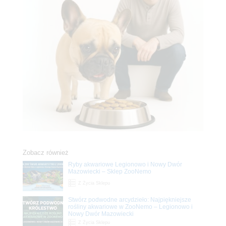
Zobacz również
Ryby akwariowe Legionowo i Nowy Dwór
Mazowiecki – Sklep ZooNemo
Z Życia Sklepu
Stwórz podwodne arcydzieło: Najpiękniejsze
rośliny akwariowe w ZooNemo – Legionowo i
Nowy Dwór Mazowiecki
Z Życia Sklepu