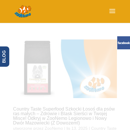
BLOG
Country Taste Superfood Szkocki Łosoś dla psów
ras małych – Zdrowie i Blask Sierści w Twojej
Misce! Odkryj w ZooNemo Legionowo i Nowy
Dwór Mazowiecki (Z Dowozem!)
utworzone przez
ZooNemo
|
lis 13, 2025
|
Country Taste