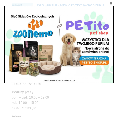
Upały wracają! Zadbaj o komfort swojego pupila
z matami chłodzącymi ZooNemo
Promocje
Petito Pet Shop – Internetowy Sklep Zoologiczny
Online! Wszystko Dla Twojego Pupila | ZooNemo
Z Życia Sklepu
Znajdź nas
Adres
05-120 Legionowo
ul. Piłsudskiego 31,
pawilon 134
tel./fax. 22 784 71 96
Godziny pracy
pon. – piąt. 10.00 – 19.00
sob. 10.00 – 15.00
niedz. zamknięte
Adres