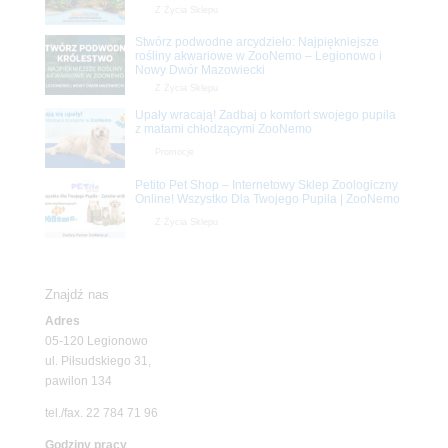
Z Życia Sklepu
Stwórz podwodne arcydzieło: Najpiękniejsze
rośliny akwariowe w ZooNemo – Legionowo i
Nowy Dwór Mazowiecki
Z Życia Sklepu
Upały wracają! Zadbaj o komfort swojego pupila
z matami chłodzącymi ZooNemo
Promocje
Petito Pet Shop – Internetowy Sklep Zoologiczny
Online! Wszystko Dla Twojego Pupila | ZooNemo
Z Życia Sklepu
Znajdź nas
Adres
05-120 Legionowo
ul. Piłsudskiego 31,
pawilon 134
tel./fax. 22 784 71 96
Godziny pracy