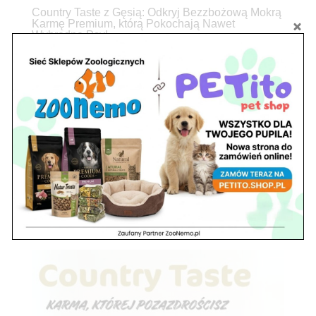
Country Taste z Gęsią: Odkryj Bezzbożową Mokrą
Karmę Premium, którą Pokochają Nawet
Wybredne Psy!
utworzone przez
ZooNemo
|
lis 26, 2025
|
Country Taste
7Prawdziwy Smak Gęsiny – Czyli Sekret Szczęśliwego Psa Czy
Twój pies zasługuje na najlepsze? Oczywiście! W ZooNemo
wiemy, że pełnowartościowy posiłek to klucz do zdrowia, energii i
lśniącej sierści. Właśnie dlatego z dumą prezentujemy Country
Taste – mokrą karmę dla...
« Starsze wpisy
Szukaj