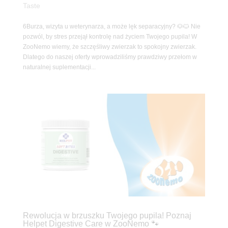
Taste
6Burza, wizyta u weterynarza, a może lęk separacyjny? 🐶🐱 Nie
pozwól, by stres przejął kontrolę nad życiem Twojego pupila! W
ZooNemo wiemy, że szczęśliwy zwierzak to spokojny zwierzak.
Dlatego do naszej oferty wprowadziliśmy prawdziwy przełom w
naturalnej suplementacji...
Rewolucja w brzuszku Twojego pupila! Poznaj
Helpet Digestive Care w ZooNemo 🐾