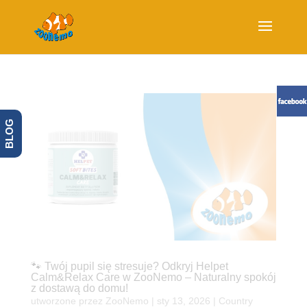
BLOG
🐾 Twój pupil się stresuje? Odkryj Helpet
Calm&Relax Care w ZooNemo – Naturalny spokój
z dostawą do domu!
utworzone przez
ZooNemo
|
sty 13, 2026
|
Country