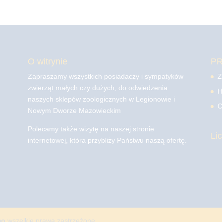
O witrynie
P
Zapraszamy wszystkich posiadaczy i sympatyków
Z
zwierząt małych czy dużych, do odwiedzenia
H
naszych sklepów zoologicznych w Legionowie i
C
Nowym Dworze Mazowieckim
Polecamy także wizytę na naszej stronie
Li
internetowej, która przybliży Państwu naszą ofertę.
mo
wszelkie prawa zastrzeżone