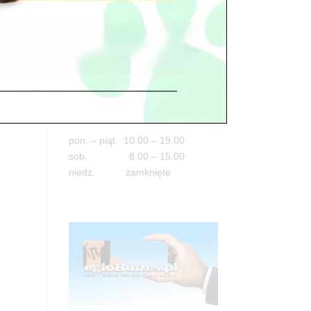
Adres
05-100 Nowy Dwór Mazowiecki
ul. Leśna 2
tel. 503 900 215
Godziny pracy
pon. – piąt. 10.00 – 19.00
sob. 8.00 – 15.00
niedz. zamknięte