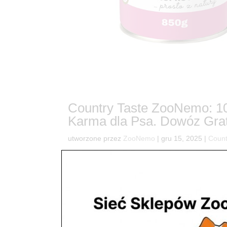
Country Taste ZooNemo: 10
Karma dla Psa. Dowóz Grat
utworzone przez
ZooNemo
|
gru 15, 2025
|
Count
12Koniec problemów z alergią! Odkryj Country 
psa, który cierpi na alergie pokarmowe, wrażliwy 
znalezienie karmy, która jest nie...