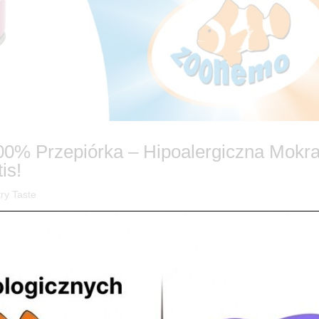
0% Przepiórka – Hipoalergiczna Mokr
is!
ry Taste
Taste – 100% Przepiórki od ZooNemo PET. Dostawa do 60 km GRATIS!
żołądek lub potrzebuje diety eliminacyjnej? Wiemy, jak trudne bywa