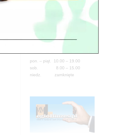
Adres
05-100 Nowy Dwór Mazowiecki
ul. Leśna 2
tel. 503 900 215
Godziny pracy
pon. – piąt. 10.00 – 19.00
sob. 8.00 – 15.00
niedz. zamknięte