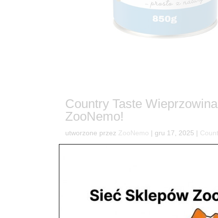
Country Taste Wieprzowina
ZooNemo!
utworzone przez
ZooNemo
|
gru 17, 2025
|
Count
4Twój pies zasługuje na to, co najlepsze prosto z
radosnego machania ogonem? Przedstawiamy Coun
(i podniebienia) czworonogów w naszych...