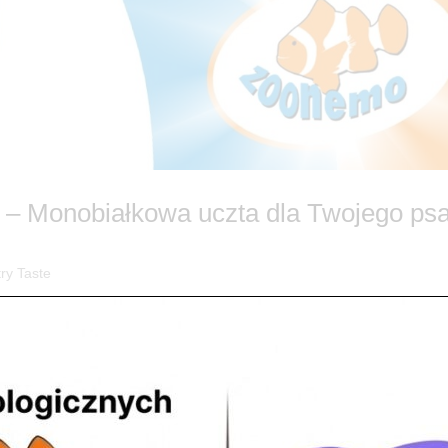
 – Monobiałkowa uczta dla Twojego ps
ry Taste
 natury! 🐾 Czy wiesz, że odpowiednia dieta to fundament zdrowia i
try Taste z Wieprzowiną – wyjątkową, mokrą karmę, która podbiła s