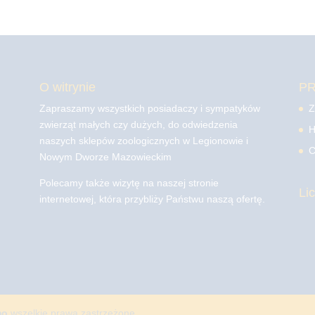
O witrynie
P
Zapraszamy wszystkich posiadaczy i sympatyków
Z
zwierząt małych czy dużych, do odwiedzenia
H
naszych sklepów zoologicznych w Legionowie i
C
Nowym Dworze Mazowieckim
Polecamy także wizytę na naszej stronie
Li
internetowej, która przybliży Państwu naszą ofertę.
mo
wszelkie prawa zastrzeżone