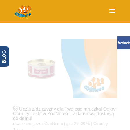
BLOG
🐱 Uczta z dziczyzny dla Twojego mruczka! Odkryj
Country Taste w ZooNemo – z darmową dostawą
do domu!
utworzone przez
ZooNemo
|
gru 21, 2025
|
Country
Taste