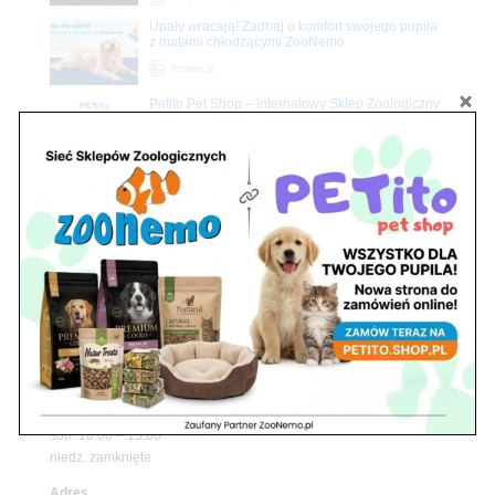
Upały wracają! Zadbaj o komfort swojego pupila
z matami chłodzącymi ZooNemo
Promocje
Petito Pet Shop – Internetowy Sklep Zoologiczny
Online! Wszystko Dla Twojego Pupila | ZooNemo
Z Życia Sklepu
Znajdź nas
Adres
05-120 Legionowo
ul. Piłsudskiego 31,
pawilon 134
tel./fax. 22 784 71 96
Godziny pracy
pon. – piąt. 10.00 – 19.00
sob. 10.00 – 15.00
niedz. zamknięte
Adres