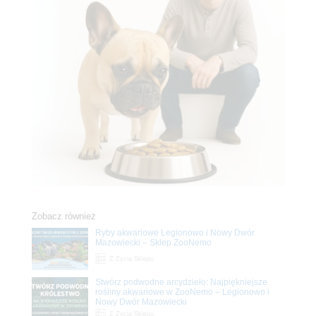
Zobacz również
Ryby akwariowe Legionowo i Nowy Dwór
Mazowiecki – Sklep ZooNemo
Z Życia Sklepu
Stwórz podwodne arcydzieło: Najpiękniejsze
rośliny akwariowe w ZooNemo – Legionowo i
Nowy Dwór Mazowiecki
Z Życia Sklepu