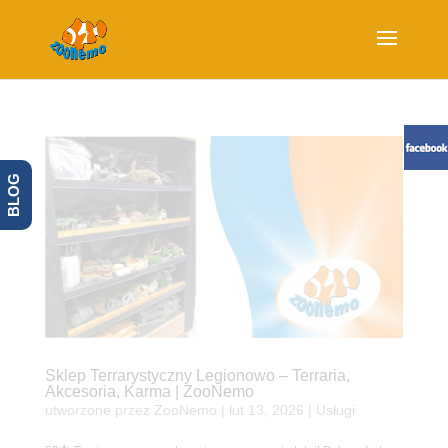
BLOG
Sklep Terrarystyczny Legionowo – Terraria,
Akcesoria, Karma | ZooNemo
utworzone przez
ZooNemo
|
lut 13, 2026
|
Usługi