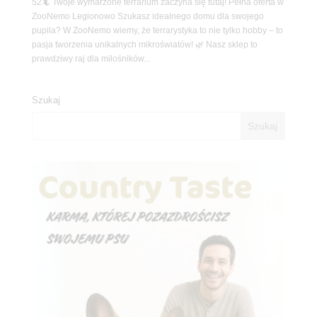
52🦎 Twoje wymarzone terrarium zaczyna się tutaj! Pełna oferta w
ZooNemo Legionowo Szukasz idealnego domu dla swojego
pupila? W ZooNemo wiemy, że terrarystyka to nie tylko hobby – to
pasja tworzenia unikalnych mikroświatów! 🌿 Nasz sklep to
prawdziwy raj dla miłośników...
Szukaj