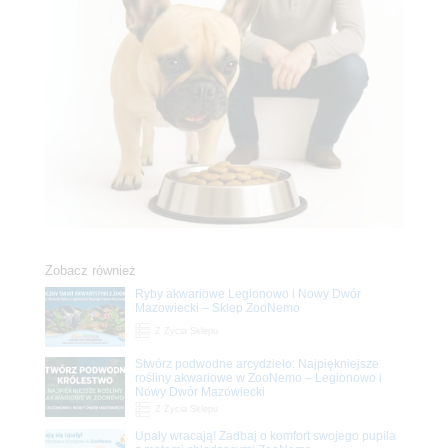
Zobacz również
Ryby akwariowe Legionowo i Nowy Dwór
Mazowiecki – Sklep ZooNemo
Z Życia Sklepu
Stwórz podwodne arcydzieło: Najpiękniejsze
rośliny akwariowe w ZooNemo – Legionowo i
Nowy Dwór Mazowiecki
Z Życia Sklepu
Upały wracają! Zadbaj o komfort swojego pupila