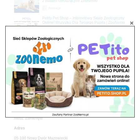
z matami chłodzącymi ZooNemo
Promocje
Petito Pet Shop – Internetowy Sklep Zoologiczny
Online! Wszystko Dla Twojego Pupila | ZooNemo
Z Życia Sklepu
Znajdź nas
Adres
05-120 Legionowo
ul. Piłsudskiego 31,
pawilon 134
tel./fax. 22 784 71 96
Godziny pracy
pon. – piąt. 10.00 – 19.00
sob. 10.00 – 15.00
niedz. zamknięte
Adres
05-100 Nowy Dwór Mazowiecki