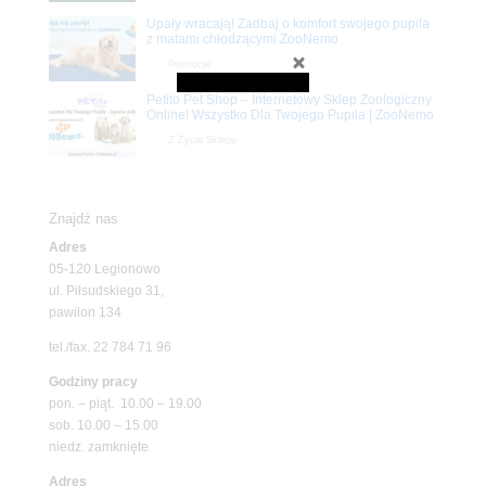
Upały wracają! Zadbaj o komfort swojego pupila
z matami chłodzącymi ZooNemo
Promocje
Petito Pet Shop – Internetowy Sklep Zoologiczny
Online! Wszystko Dla Twojego Pupila | ZooNemo
Z Życia Sklepu
Znajdź nas
Adres
05-120 Legionowo
ul. Piłsudskiego 31,
pawilon 134
tel./fax. 22 784 71 96
Godziny pracy
pon. – piąt. 10.00 – 19.00
sob. 10.00 – 15.00
niedz. zamknięte
Adres