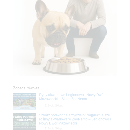
Zobacz również
Ryby akwariowe Legionowo i Nowy Dwór
Mazowiecki – Sklep ZooNemo
Z Życia Sklepu
Stwórz podwodne arcydzieło: Najpiękniejsze
rośliny akwariowe w ZooNemo – Legionowo i
Nowy Dwór Mazowiecki
Z Życia Sklepu