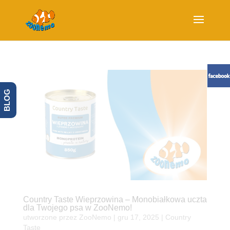
BLOG
Country Taste Wieprzowina – Monobiałkowa uczta
dla Twojego psa w ZooNemo!
utworzone przez
ZooNemo
|
gru 17, 2025
|
Country
Taste