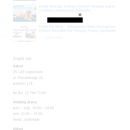
Upały wracają! Zadbaj o komfort swojego pupila
z matami chłodzącymi ZooNemo
Promocje
Petito Pet Shop – Internetowy Sklep Zoologiczny
Online! Wszystko Dla Twojego Pupila | ZooNemo
Z Życia Sklepu
Znajdź nas
Adres
05-120 Legionowo
ul. Piłsudskiego 31,
pawilon 134
tel./fax. 22 784 71 96
Godziny pracy
pon. – piąt. 10.00 – 19.00
sob. 10.00 – 15.00
niedz. zamknięte
Adres