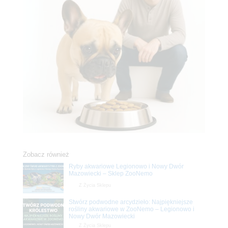
Zobacz również
Ryby akwariowe Legionowo i Nowy Dwór
Mazowiecki – Sklep ZooNemo
Z Życia Sklepu
Stwórz podwodne arcydzieło: Najpiękniejsze
rośliny akwariowe w ZooNemo – Legionowo i
Nowy Dwór Mazowiecki
Z Życia Sklepu