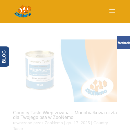
BLOG
Country Taste Wieprzowina – Monobiałkowa uczta
dla Twojego psa w ZooNemo!
utworzone przez
ZooNemo
|
gru 17, 2025
|
Country
Taste