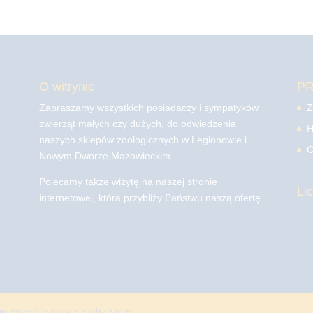
O witrynie
P
Zapraszamy wszystkich posiadaczy i sympatyków
Z
zwierząt małych czy dużych, do odwiedzenia
H
naszych sklepów zoologicznych w Legionowie i
C
Nowym Dworze Mazowieckim
Polecamy także wizytę na naszej stronie
Li
internetowej, która przybliży Państwu naszą ofertę.
mo
wszelkie prawa zastrzeżone