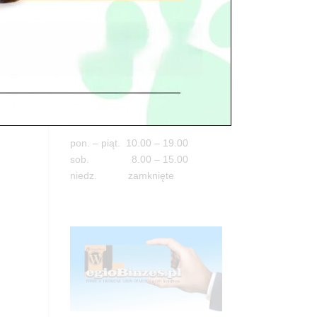
Adres
05-100 Nowy Dwór Mazowiecki
ul. Leśna 2
tel. 503 900 215
Godziny pracy
pon. – piąt. 10.00 – 19.00
sob. 8.00 – 15.00
niedz. zamknięte