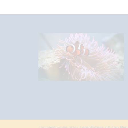
Zaprojektowane przez
LegioBiznes.pl
/
Zoo Ne