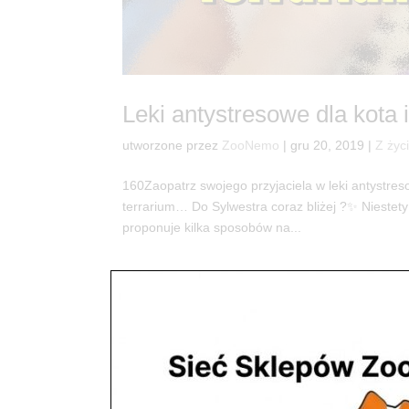
Leki antystresowe dla kota i
utworzone przez
ZooNemo
|
gru 20, 2019
|
Z życ
160Zaopatrz swojego przyjaciela w leki antystre
terrarium… Do Sylwestra coraz bliżej ?✨ Niestety
proponuje kilka sposobów na...