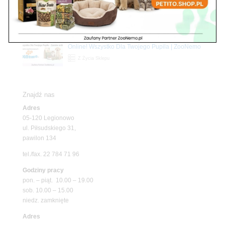
Upały wracają! Zadbaj o komfort swojego pupila
z matami chłodzącymi ZooNemo
Promocje
Petito Pet Shop – Internetowy Sklep Zoologiczny
Online! Wszystko Dla Twojego Pupila | ZooNemo
Z Życia Sklepu
Znajdź nas
Adres
05-120 Legionowo
ul. Piłsudskiego 31,
pawilon 134
tel./fax. 22 784 71 96
Godziny pracy
pon. – piąt. 10.00 – 19.00
sob. 10.00 – 15.00
niedz. zamknięte
Adres