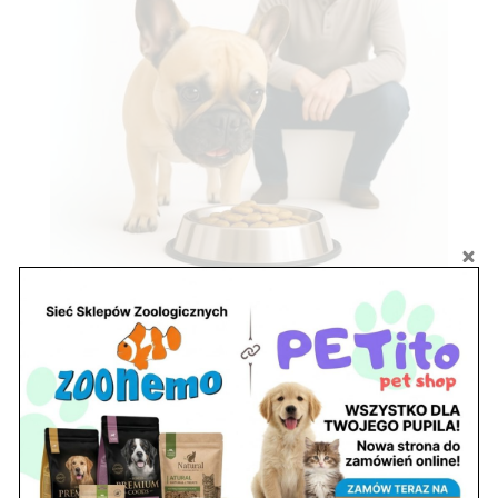
Zobacz również
Ryby akwariowe Legionowo i Nowy Dwór
Mazowiecki – Sklep ZooNemo
Z Życia Sklepu
Stwórz podwodne arcydzieło: Najpiękniejsze
rośliny akwariowe w ZooNemo – Legionowo i
Nowy Dwór Mazowiecki
Z Życia Sklepu