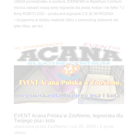
168Od poniedziałku w punkcie ZOONEMO w Błękitnym Centrum
można zakupić nową serię legowisk dla psów, kotów i nie tylko ? z
firmy ROBTO ZOO – producent legowisk CO JE WYRÓŻNIA:
✅przyjemny w dotyku materiał, który z pewnością zadowoli nie
tylko Was, ale też...
EVENT Acana Polska w ZooNemo, legowiska dla
Twojego psa i kota
utworzone przez
ZooNemo
|
cze 25, 2018
|
Z życia
sklepu