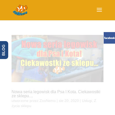
BLOG
Nowa seria legowisk dla Psa I Kota. Ciekawostki
ze sklepu…
utworzone przez
ZooNemo
|
sie 20, 2020
|
Usługi
,
Z
życia sklepu