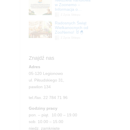
| ZooNemo
w Zoonemo –
Informacja o
godzinach otwarcia
Z Życia Sklepu
Radosnych Świąt
Wielkanocnych od
ZooNemo! 🐰🐣
Z Życia Sklepu
Znajdź nas
Adres
05-120 Legionowo
ul. Piłsudskiego 31,
pawilon 134
tel./fax. 22 784 71 96
Godziny pracy
pon. – piąt. 10.00 – 19.00
sob. 10.00 – 15.00
niedz. zamknięte