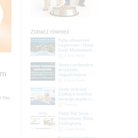
Zobacz również
Ryby akwariowe
Legionowo i Nowy
Dwór Mazowiecki –
Sklep ZooNemo
Z Życia Sklepu
Stwórz podwodne
arcydzieło:
im
Najpiękniejsze
rośliny akwariowe
Z Życia Sklepu
w ZooNemo –
Upały wracają!
Legionowo i Nowy
Zadbaj o komfort
Dwór Mazowiecki
h Ras
swojego pupila z
matami
Promocje
chłodzącymi
Petito Pet Shop –
ZooNemo
Internetowy Sklep
Zoologiczny
Online! Wszystko
Z Życia Sklepu
Dla Twojego Pupila
Niedziela handlowa