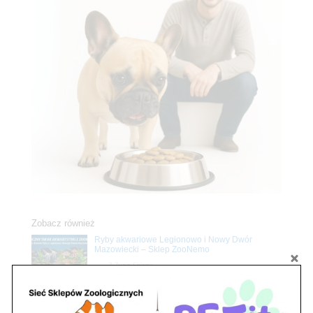
Zobacz również
Ryby akwariowe Legionowo i Nowy Dwór
Mazowiecki – Sklep ZooNemo
Z Życia Sklepu
Stwórz podwodne arcydzieło: Najpiękniejsze
rośliny akwariowe w ZooNemo – Legionowo i
Nowy Dwór Mazowiecki