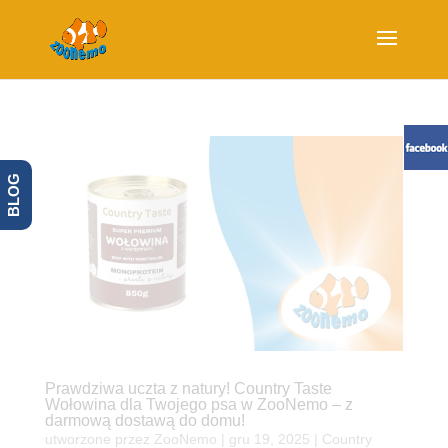
BLOG
Prawdziwa uczta z natury! Country Taste
Wołowina dla Twojego psa w ZooNemo – z
darmową dostawą do domu!
utworzone przez
ZooNemo
|
gru 19, 2025
|
Country