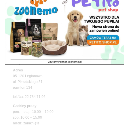
Z Życia Sklepu
Upały wracają! Zadbaj o komfort swojego pupila
z matami chłodzącymi ZooNemo
Promocje
Petito Pet Shop – Internetowy Sklep Zoologiczny
Online! Wszystko Dla Twojego Pupila | ZooNemo
Z Życia Sklepu
Znajdź nas
Adres
05-120 Legionowo
ul. Piłsudskiego 31,
pawilon 134
tel./fax. 22 784 71 96
Godziny pracy
pon. – piąt. 10.00 – 19.00
sob. 10.00 – 15.00
niedz. zamknięte