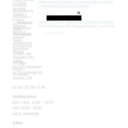
Upały wracają! Zadbaj o komfort swojego pupila
z matami chłodzącymi ZooNemo
Promocje
Petito Pet Shop – Internetowy Sklep Zoologiczny
Online! Wszystko Dla Twojego Pupila | ZooNemo
Z Życia Sklepu
Znajdź nas
Adres
05-120 Legionowo
ul. Piłsudskiego 31,
pawilon 134
tel./fax. 22 784 71 96
Godziny pracy
pon. – piąt. 10.00 – 19.00
sob. 10.00 – 15.00
niedz. zamknięte
Adres