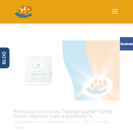
BLOG
Rewolucja w brzuszku Twojego pupila! Poznaj
Helpet Digestive Care w ZooNemo 🐾
utworzone przez
ZooNemo
|
sty 11, 2026
|
Country
Taste