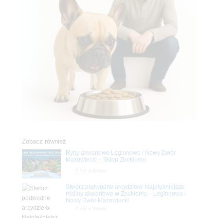
Zobacz również
Ryby akwariowe Legionowo i Nowy Dwór
Mazowiecki – Sklep ZooNemo
Z Życia Sklepu
Stwórz podwodne arcydzieło: Najpiękniejsze
rośliny akwariowe w ZooNemo – Legionowo i
Nowy Dwór Mazowiecki
Z Życia Sklepu