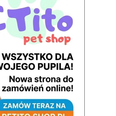
tel. 503 900 215
Godziny pracy
pon. – piąt. 10.00 – 19.00
sob. 8.00 – 15.00
niedz. zamknięte