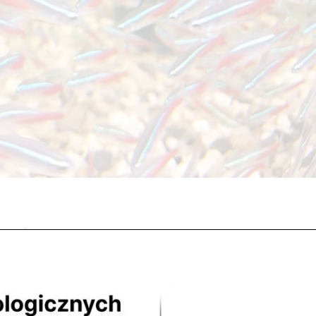
tegorii
czki, które od teraz (dopóki ktoś nie kupi ?) są do obejrzenia i kupna 
szamy do odwiedziny ? Kontaktz nami DojazdMapa Google NaszeSkle