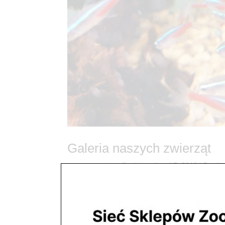
Galeria naszych zwierząt
utworzone przez
ZooNemo
|
paź 7, 2018
| Bez ka
Galeria naszych zwierząt Tutaj znajdziecie zwierza
naszych sklepach zoologicznych ZooNemo Zapra
BezpłatneDostawy Świat...