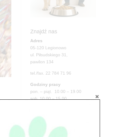
Znajdź nas
Adres
05-120 Legionowo
ul. Piłsudskiego 31,
pawilon 134
tel./fax. 22 784 71 96
Godziny pracy
pon. – piąt. 10.00 – 19.00
sob. 10.00 – 15.00
niedz. zamknięte
w
Adres
py
05-100 Nowy Dwór Mazowiecki
ul. Leśna 2