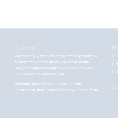
O witrynie
P
Zapraszamy wszystkich posiadaczy i sympatyków
Z
zwierząt małych czy dużych, do odwiedzenia
H
naszych sklepów zoologicznych w Legionowie i
C
Nowym Dworze Mazowieckim
Polecamy także wizytę na naszej stronie
Li
internetowej, która przybliży Państwu naszą ofertę.