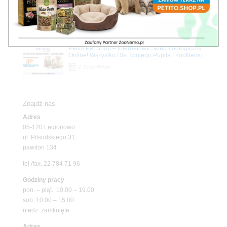
Upały wracają! Zadbaj o komfort swojego pupila
z matami chłodzącymi ZooNemo
Promocje
Petito Pet Shop – Internetowy Sklep Zoologiczny
Online! Wszystko Dla Twojego Pupila | ZooNemo
Z Życia Sklepu
Znajdź nas
Adres
05-120 Legionowo
ul. Piłsudskiego 31,
pawilon 134
tel./fax. 22 784 71 96
Godziny pracy
pon. – piąt. 10.00 – 19.00
sob. 10.00 – 15.00
niedz. zamknięte
Adres