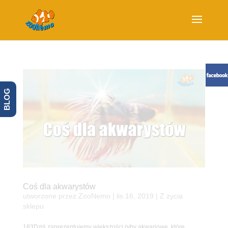
BLOG
Coś dla akwarystów
utworzone przez
ZooNemo
|
lis 16, 2019
|
Z życia
sklepu
183Dziś zaprezentujemy większości ryby akwariowe, które