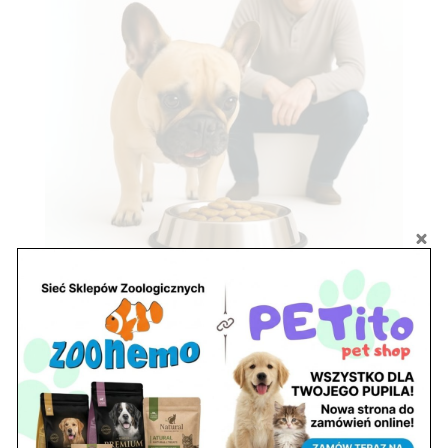
Zobacz również
Ryby akwariowe Legionowo i Nowy Dwór
Mazowiecki – Sklep ZooNemo
Z Życia Sklepu
Stwórz podwodne arcydzieło: Najpiękniejsze
rośliny akwariowe w ZooNemo – Legionowo i
Nowy Dwór Mazowiecki
Z Życia Sklepu