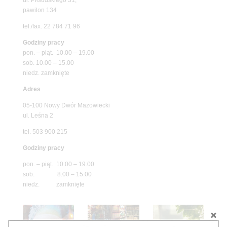
pawilon 134
tel./fax. 22 784 71 96
Godziny pracy
pon. – piąt. 10.00 – 19.00
sob. 10.00 – 15.00
niedz. zamknięte
Adres
05-100 Nowy Dwór Mazowiecki
ul. Leśna 2
tel. 503 900 215
Godziny pracy
pon. – piąt. 10.00 – 19.00
sob. 8.00 – 15.00
niedz. zamknięte