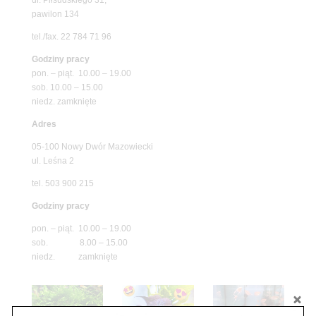
pawilon 134
tel./fax. 22 784 71 96
Godziny pracy
pon. – piąt. 10.00 – 19.00
sob. 10.00 – 15.00
niedz. zamknięte
Adres
05-100 Nowy Dwór Mazowiecki
ul. Leśna 2
tel. 503 900 215
Godziny pracy
pon. – piąt. 10.00 – 19.00
sob. 8.00 – 15.00
niedz. zamknięte