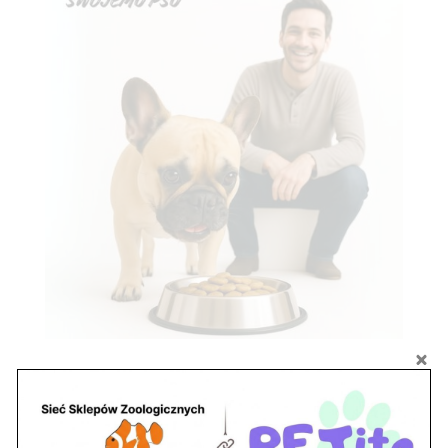
Znajdź nas
Adres
05-120 Legionowo
ul. Piłsudskiego 31,