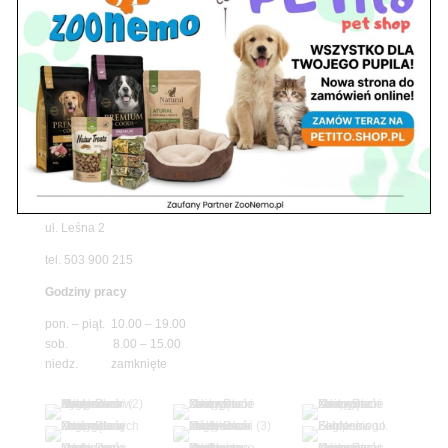
pawilon 134
tel./fax. 22 784 71 96
Godziny pracy
pon. – piąt. 10.00 – 19.00
sob. 10.00 – 15.00
niedz. zamknięte
Adres
05-100 Nowy Dwór Mazowiecki
ul. Leśna 2
tel. 503 900 215
Godziny pracy
pon. – piąt. 10.00 – 19.00
sob. 8.00 – 15.00
niedz. zamknięte