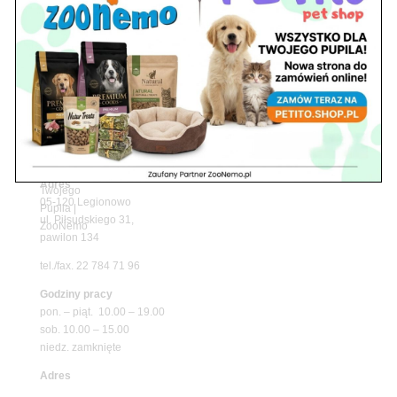
Upały wracają! Zadbaj o komfort swojego pupila
z matami chłodzącymi ZooNemo
Promocje
Petito Pet Shop – Internetowy Sklep Zoologiczny
Online! Wszystko Dla Twojego Pupila | ZooNemo
Z Życia Sklepu
Znajdź nas
Adres
05-120 Legionowo
ul. Piłsudskiego 31,
pawilon 134
tel./fax. 22 784 71 96
Godziny pracy
pon. – piąt. 10.00 – 19.00
sob. 10.00 – 15.00
niedz. zamknięte
Adres