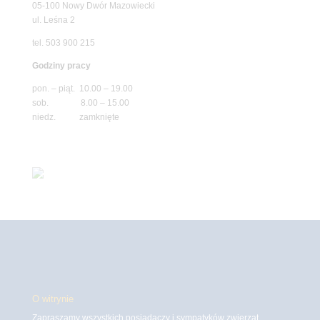
05-100 Nowy Dwór Mazowiecki
ul. Leśna 2
tel. 503 900 215
Godziny pracy
pon. – piąt. 10.00 – 19.00
sob. 8.00 – 15.00
niedz. zamknięte
O witrynie
Zapraszamy wszystkich posiadaczy i sympatyków zwierząt