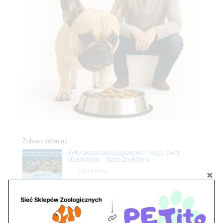
Zobacz również
Ryby akwariowe Legionowo i Nowy Dwór
Mazowiecki – Sklep ZooNemo
Z Życia Sklepu
Stwórz podwodne arcydzieło: Najpiękniejsze
rośliny akwariowe w ZooNemo – Legionowo i
Nowy Dwór Mazowiecki
Z Życia Sklepu