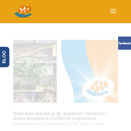
BLOG
Naturalne dekoracje do akwarium i terrarium –
Nowa dostawa w ZooNemo Legionowo!
utworzone przez
ZooNemo
|
lut 13, 2026
|
Usługi