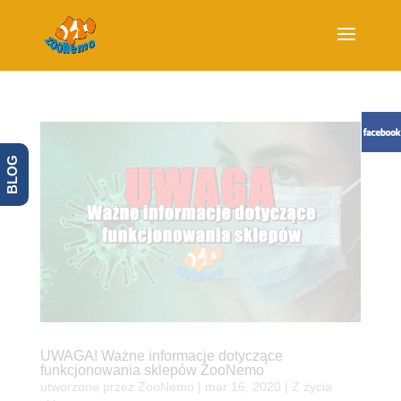
BLOG
UWAGA! Ważne informacje dotyczące
funkcjonowania sklepów ZooNemo
utworzone przez
ZooNemo
|
mar 16, 2020
|
Z życia