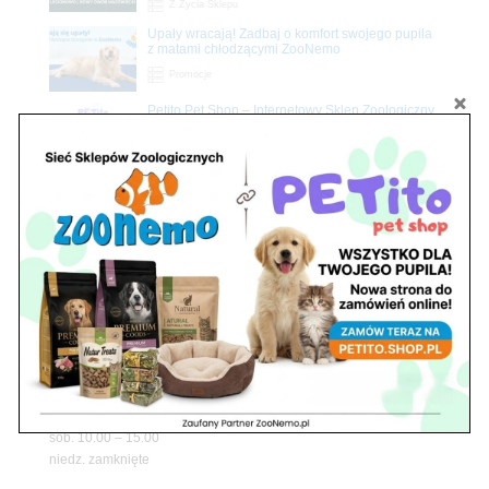
Z Życia Sklepu
Upały wracają! Zadbaj o komfort swojego pupila
z matami chłodzącymi ZooNemo
Promocje
Petito Pet Shop – Internetowy Sklep Zoologiczny
Online! Wszystko Dla Twojego Pupila | ZooNemo
Z Życia Sklepu
Znajdź nas
Adres
05-120 Legionowo
ul. Piłsudskiego 31,
pawilon 134
tel./fax. 22 784 71 96
Godziny pracy
pon. – piąt. 10.00 – 19.00
sob. 10.00 – 15.00
niedz. zamknięte