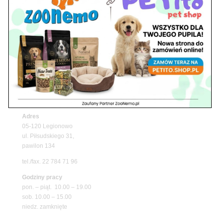
Z Życia Sklepu
Upały wracają! Zadbaj o komfort swojego pupila
z matami chłodzącymi ZooNemo
Promocje
Petito Pet Shop – Internetowy Sklep Zoologiczny
Online! Wszystko Dla Twojego Pupila | ZooNemo
Z Życia Sklepu
Znajdź nas
Adres
05-120 Legionowo
ul. Piłsudskiego 31,
pawilon 134
tel./fax. 22 784 71 96
Godziny pracy
pon. – piąt. 10.00 – 19.00
sob. 10.00 – 15.00
niedz. zamknięte