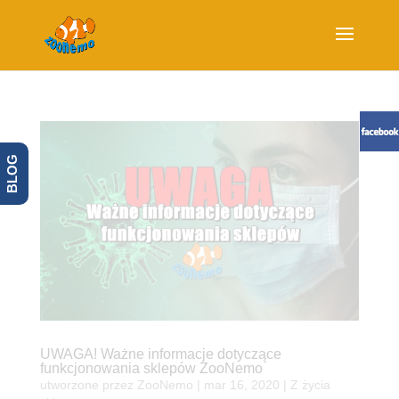
BLOG
UWAGA! Ważne informacje dotyczące
funkcjonowania sklepów ZooNemo
utworzone przez
ZooNemo
|
mar 16, 2020
|
Z życia