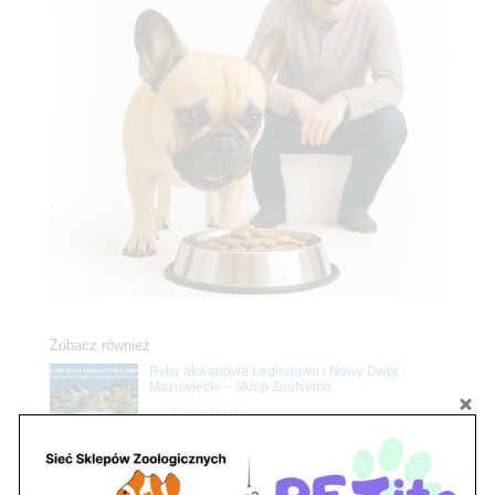
Zobacz również
Ryby akwariowe Legionowo i Nowy Dwór
Mazowiecki – Sklep ZooNemo
Z Życia Sklepu
Stwórz podwodne arcydzieło: Najpiękniejsze
rośliny akwariowe w ZooNemo – Legionowo i
Nowy Dwór Mazowiecki