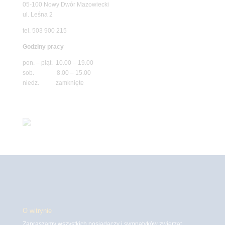
05-100 Nowy Dwór Mazowiecki
ul. Leśna 2
tel. 503 900 215
Godziny pracy
pon. – piąt. 10.00 – 19.00
sob. 8.00 – 15.00
niedz. zamknięte
O witrynie
Zapraszamy wszystkich posiadaczy i sympatyków zwierząt