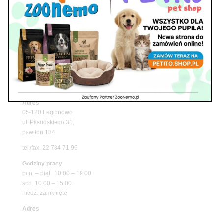
Upały wracają! Zadbaj o komfort swojego pupila
z matami chłodzącymi ZooNemo
Promocje
Petito Pet Shop – Internetowy Sklep Zoologiczny
Online! Wszystko Dla Twojego Pupila | ZooNemo
Z Życia Sklepu
Znajdź nas
Adres
05-120 Legionowo
ul. Piłsudskiego 31,
pawilon 134
tel./fax. 22 784 71 96
Godziny pracy
pon. – piąt. 10.00 – 19.00
sob. 10.00 – 15.00
niedz. zamknięte
Adres