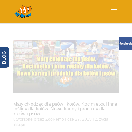
BLOG
Maty chłodząc dla psów i kotów. Kocimiętka i inne
rośliny dla kotów. Nowe karmy i produkty dla
kotów i psów
utworzone przez
ZooNemo
|
cze 27, 2019
|
Z życia
sklepu