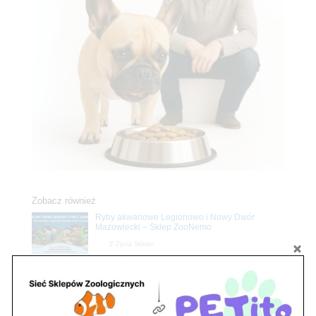
Zobacz również
Ryby akwariowe Legionowo i Nowy Dwór
Mazowiecki – Sklep ZooNemo
Z Życia Sklepu
Stwórz podwodne arcydzieło: Najpiękniejsze
rośliny akwariowe w ZooNemo – Legionowo i
Nowy Dwór Mazowiecki
Z Życia Sklepu