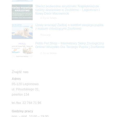
Stwórz podwodne arcydzieło: Najpiękniejsze
rośliny akwariowe w ZooNemo – Legionowo i
Nowy Dwór Mazowiecki
Z Życia Sklepu
Upały wracają! Zadbaj o komfort swojego pupila
z matami chłodzącymi ZooNemo
Promocje
Petito Pet Shop – Internetowy Sklep Zoologiczny
Online! Wszystko Dla Twojego Pupila | ZooNemo
Z Życia Sklepu
Znajdź nas
Adres
05-120 Legionowo
ul. Piłsudskiego 31,
pawilon 134
tel./fax. 22 784 71 96
Godziny pracy
pon. – piąt. 10.00 – 19.00