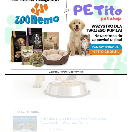
Zobacz również
Ryby akwariowe Legionowo i Nowy Dwór
Mazowiecki – Sklep ZooNemo
Z Życia Sklepu