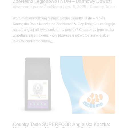
ZooNemo Legionowo i NDM – Darmowy Dowóz!
utworzone przez
ZooNemo
|
gru 6, 2025
|
Country Taste
9🦆 Smak Prawdziwej Natury: Odkryj Country Taste – Mokrą
Karmę dla Psa z Kaczką od ZooNemo! 🐾 Czy Twój pies zasługuje
na coś więcej niż tylko codzienny posiłek? Chcesz, by jego miska
wypełniła się smakiem, który przeniesie go wprost na wiejskie
łąki? W ZooNemo wiemy,...
Country Taste SUPERFOOD Angielska Kaczka: