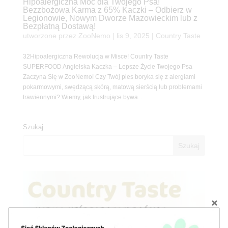
Hipoalergiczna Moc dla Twojego Psa!
Bezzbożowa Karma z 65% Kaczki – Odbierz w
Legionowie, Nowym Dworze Mazowieckim lub z
Bezpłatną Dostawą!
utworzone przez
ZooNemo
|
lis 9, 2025
|
Country Taste
32Hipoalergiczna Rewolucja w Misce! Country Taste
SUPERFOOD Angielska Kaczka – Lepsze Życie Twojego Psa
Zaczyna Się w ZooNemo! Czy Twój pies boryka się z alergiami
pokarmowymi, swędzącą skórą, matową sierścią lub problemami
trawiennymi? Wiemy, jak frustrujące bywa...
Szukaj