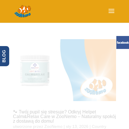
BLOG
🐾 Twój pupil się stresuje? Odkryj Helpet
Calm&Relax Care w ZooNemo – Naturalny spokój
z dostawą do domu!
utworzone przez
ZooNemo
|
sty 13, 2026
|
Country