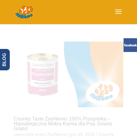
BLOG
Country Taste ZooNemo: 100% Przepiórka –
Hipoalergiczna Mokra Karma dla Psa. Dowóz
Gratis!
utworzone przez
ZooNemo
|
gru 15, 2025
|
Country