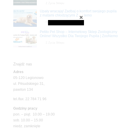
Z Życia Sklepu
Upały wracają! Zadbaj o komfort swojego pupila
z matami chłodzącymi ZooNemo
Promocje
Petito Pet Shop – Internetowy Sklep Zoologiczny
Online! Wszystko Dla Twojego Pupila | ZooNemo
Z Życia Sklepu
Znajdź nas
Adres
05-120 Legionowo
ul. Piłsudskiego 31,
pawilon 134
tel./fax. 22 784 71 96
Godziny pracy
pon. – piąt. 10.00 – 19.00
sob. 10.00 – 15.00
niedz. zamknięte