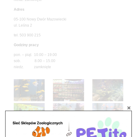
Adres
05-100 Nowy Dwór Mazowiecki
ul. Leśna 2
tel. 503 900 215
Godziny pracy
pon. – piąt. 10.00 – 19.00
sob. 8.00 – 15.00
niedz. zamknięte