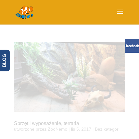
BLOG
Sprzęt i wyposażenie, terraria
utworzone przez
ZooNemo
|
lis 5, 2017
| Bez kategorii