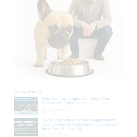
Zobacz również
Ryby akwariowe Legionowo i Nowy Dwór
Mazowiecki – Sklep ZooNemo
Z Życia Sklepu
Stwórz podwodne arcydzieło: Najpiękniejsze
rośliny akwariowe w ZooNemo – Legionowo i
Nowy Dwór Mazowiecki
Z Życia Sklepu