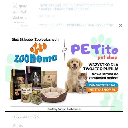
Upały wracają! Zadbaj o komfort swojego pupila
z matami chłodzącymi ZooNemo
Promocje
Petito Pet Shop – Internetowy Sklep Zoologiczny
Online! Wszystko Dla Twojego Pupila | ZooNemo
Z Życia Sklepu
Znajdź nas
Adres
05-120 Legionowo
ul. Piłsudskiego 31,
pawilon 134
tel./fax. 22 784 71 96
Godziny pracy
pon. – piąt. 10.00 – 19.00
sob. 10.00 – 15.00
niedz. zamknięte
Adres