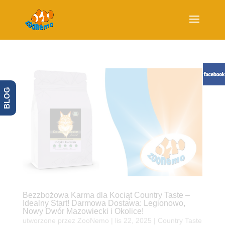
BLOG
Bezzbożowa Karma dla Kociąt Country Taste –
Idealny Start! Darmowa Dostawa: Legionowo,
Nowy Dwór Mazowiecki i Okolice!
utworzone przez
ZooNemo
|
lis 22, 2025
|
Country Taste