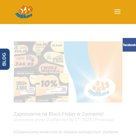
BLOG
Zaproszenie na Black Friday w Zoonemo!
utworzone przez
ZooNemo
|
lis 17, 2023
|
Promocje
63Zapraszamy serdecznie do sklepów zoologicznych Zoonemo