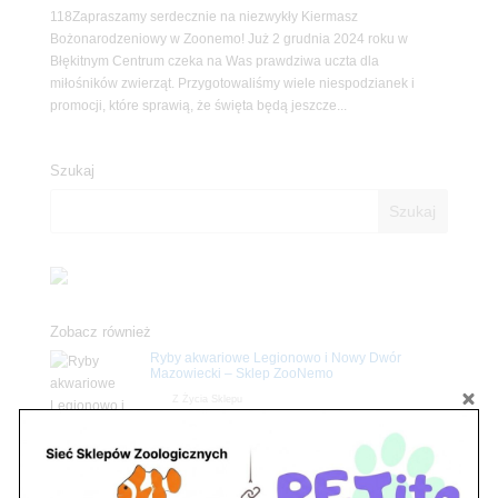
118Zapraszamy serdecznie na niezwykły Kiermasz
Bożonarodzeniowy w Zoonemo! Już 2 grudnia 2024 roku w
Błękitnym Centrum czeka na Was prawdziwa uczta dla
miłośników zwierząt. Przygotowaliśmy wiele niespodzianek i
promocji, które sprawią, że święta będą jeszcze...
Szukaj
Zobacz również
Ryby akwariowe Legionowo i Nowy Dwór
Mazowiecki – Sklep ZooNemo
Z Życia Sklepu
Stwórz podwodne arcydzieło: Najpiękniejsze
rośliny akwariowe w ZooNemo – Legionowo i
Nowy Dwór Mazowiecki
Z Życia Sklepu