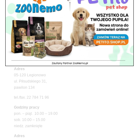
Upały wracają! Zadbaj o komfort swojego pupila
z matami chłodzącymi ZooNemo
Promocje
Petito Pet Shop – Internetowy Sklep Zoologiczny
Online! Wszystko Dla Twojego Pupila | ZooNemo
Z Życia Sklepu
Znajdź nas
Adres
05-120 Legionowo
ul. Piłsudskiego 31,
pawilon 134
tel./fax. 22 784 71 96
Godziny pracy
pon. – piąt. 10.00 – 19.00
sob. 10.00 – 15.00
niedz. zamknięte
Adres