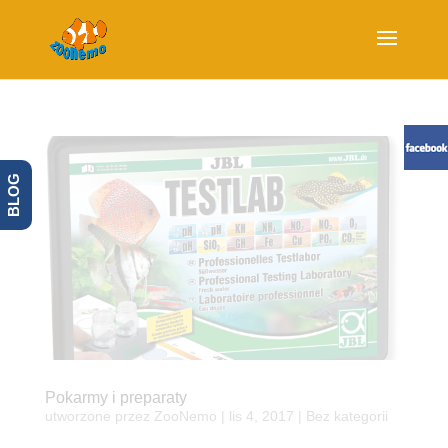
BLOG
Pokarmy i preparaty
utworzone przez
ZooNemo
|
lis 4, 2017
| Bez kategorii