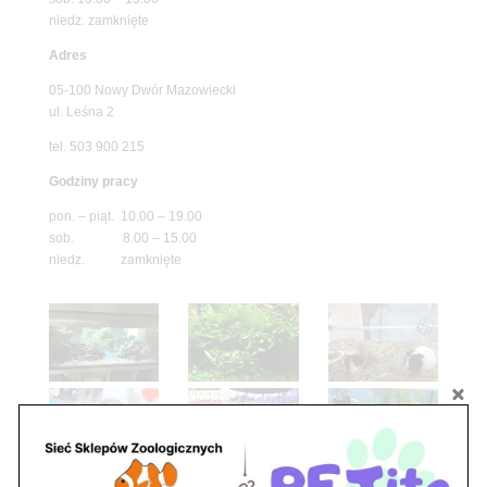
niedz. zamknięte
Adres
05-100 Nowy Dwór Mazowiecki
ul. Leśna 2
tel. 503 900 215
Godziny pracy
pon. – piąt. 10.00 – 19.00
sob. 8.00 – 15.00
niedz. zamknięte