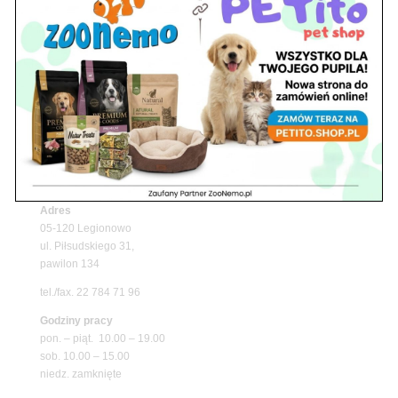
Z Życia Sklepu
Upały wracają! Zadbaj o komfort swojego pupila
z matami chłodzącymi ZooNemo
Promocje
Niedziela handlowa w Zoonemo – Informacja o
godzinach otwarcia
Z Życia Sklepu
Znajdź nas
Adres
05-120 Legionowo
ul. Piłsudskiego 31,
pawilon 134
tel./fax. 22 784 71 96
Godziny pracy
pon. – piąt. 10.00 – 19.00
sob. 10.00 – 15.00
niedz. zamknięte