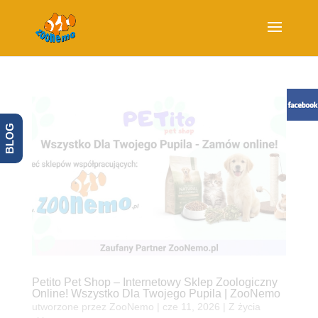
BLOG
Petito Pet Shop – Internetowy Sklep Zoologiczny
Online! Wszystko Dla Twojego Pupila | ZooNemo
utworzone przez
ZooNemo
|
cze 11, 2026
|
Z życia