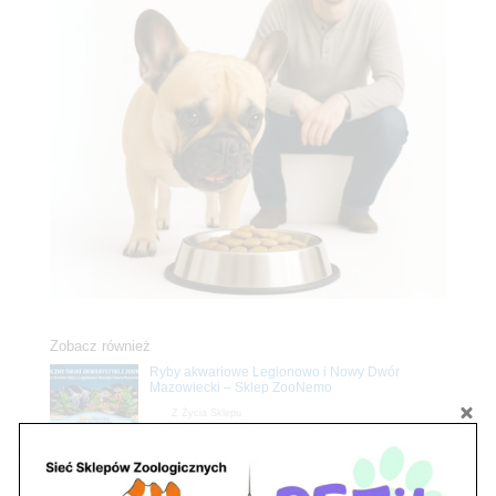
Zobacz również
Ryby akwariowe Legionowo i Nowy Dwór
Mazowiecki – Sklep ZooNemo
Z Życia Sklepu
Stwórz podwodne arcydzieło: Najpiękniejsze
rośliny akwariowe w ZooNemo – Legionowo i
Nowy Dwór Mazowiecki