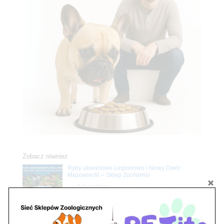
Zobacz również
Ryby akwariowe Legionowo i Nowy Dwór
Mazowiecki – Sklep ZooNemo
Z Życia Sklepu
Stwórz podwodne arcydzieło: Najpiękniejsze
rośliny akwariowe w ZooNemo – Legionowo i
Nowy Dwór Mazowiecki