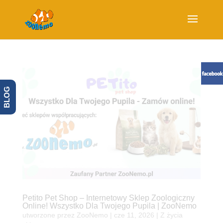
BLOG
Petito Pet Shop – Internetowy Sklep Zoologiczny
Online! Wszystko Dla Twojego Pupila | ZooNemo
utworzone przez
ZooNemo
|
cze 11, 2026
|
Z życia