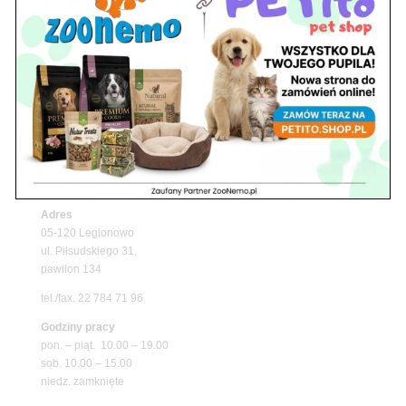
Z Życia Sklepu
Upały wracają! Zadbaj o komfort swojego pupila
z matami chłodzącymi ZooNemo
Promocje
Niedziela handlowa w Zoonemo – Informacja o
godzinach otwarcia
Z Życia Sklepu
Znajdź nas
Adres
05-120 Legionowo
ul. Piłsudskiego 31,
pawilon 134
tel./fax. 22 784 71 96
Godziny pracy
pon. – piąt. 10.00 – 19.00
sob. 10.00 – 15.00
niedz. zamknięte