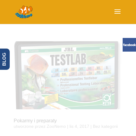
BLOG
Pokarmy i preparaty
utworzone przez
ZooNemo
|
lis 4, 2017
| Bez kategorii