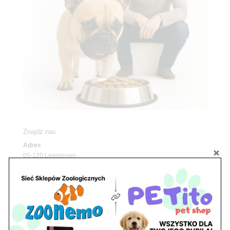
Znajdź nas
Adres
05-120 Legionowo
ul. Piłsudskiego 31,
pawilon 134
tel./fax. 22 784 71 96
Godziny pracy
pon. – piąt. 10.00 – 19.00
sob. 10.00 – 15.00