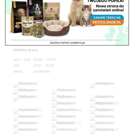
niedz. zamknięte
Adres
05-100 Nowy Dwór Mazowiecki
ul. Leśna 2
tel. 503 900 215
Godziny pracy
pon. – piąt. 10.00 – 19.00
sob. 8.00 – 15.00
niedz. zamknięte