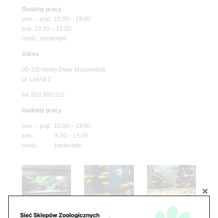
Godziny pracy
pon. – piąt. 10.00 – 19.00
sob. 10.00 – 15.00
niedz. zamknięte
Adres
05-100 Nowy Dwór Mazowiecki
ul. Leśna 2
tel. 503 900 215
Godziny pracy
pon. – piąt. 10.00 – 19.00
sob. 8.00 – 15.00
niedz. zamknięte