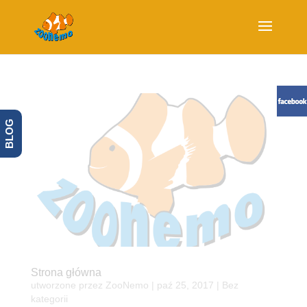
BLOG
Strona główna
utworzone przez
ZooNemo
|
paź 25, 2017
| Bez
kategorii