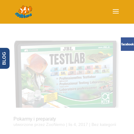
BLOG
Pokarmy i preparaty
utworzone przez
ZooNemo
|
lis 4, 2017
| Bez kategorii