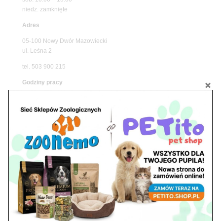
niedz. zamknięte
Adres
05-100 Nowy Dwór Mazowiecki
ul. Leśna 2
tel. 503 900 215
Godziny pracy
pon. – piąt. 10.00 – 19.00
sob. 8.00 – 15.00
niedz. zamknięte