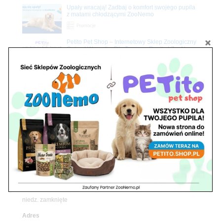
Upały wracają! Zadbaj o komfort swojego pupila
z matami chłodzącymi ZooNemo
Promocje
Petito Pet Shop – Internetowy Sklep Zoologiczny
Online! Wszystko Dla Twojego Pupila | ZooNemo
Z Życia Sklepu
Znajdź nas
Adres
05-120 Legionowo
ul. Piłsudskiego 31,
pawilon 134
tel./fax. 22 784 71 96
Godziny pracy
pon. – piąt. 10.00 – 19.00
sob. 10.00 – 15.00
niedz. zamknięte
Adres