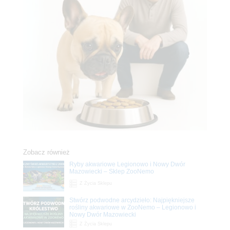
Zobacz również
Ryby akwariowe Legionowo i Nowy Dwór
Mazowiecki – Sklep ZooNemo
Z Życia Sklepu
Stwórz podwodne arcydzieło: Najpiękniejsze
rośliny akwariowe w ZooNemo – Legionowo i
Nowy Dwór Mazowiecki
Z Życia Sklepu