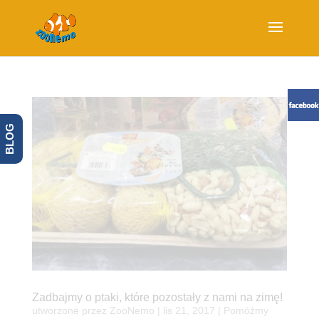
BLOG
Zadbajmy o ptaki, które pozostały z nami na zimę!
utworzone przez
ZooNemo
|
lis 21, 2017
|
Pomóżmy