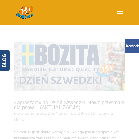
BLOG
Zapraszamy na Dzień Szwedzki. Nowe przysmaki
dla psów… (AKTUALIZACJA)
utworzone przez
ZooNemo
|
sie 29, 2019
|
Z życia
sklepu
57Poszukujesz dobrej karmy dla Twojego psa lub wspaniałych
przysmaków zapraszamy do naszych sklepów zoologicznych w