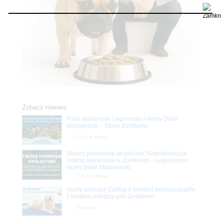
Zobacz również
Ryby akwariowe Legionowo i Nowy Dwór
Mazowiecki – Sklep ZooNemo
Z Życia Sklepu
Stwórz podwodne arcydzieło: Najpiękniejsze
rośliny akwariowe w ZooNemo – Legionowo i
Nowy Dwór Mazowiecki
Z Życia Sklepu
Upały wracają! Zadbaj o komfort swojego pupila
z matami chłodzącymi ZooNemo
Promocje