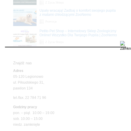
Z Życia Sklepu
Upały wracają! Zadbaj o komfort swojego pupila
z matami chłodzącymi ZooNemo
Promocje
Petito Pet Shop – Internetowy Sklep Zoologiczny
Online! Wszystko Dla Twojego Pupila | ZooNemo
Z Życia Sklepu
Znajdź nas
Adres
05-120 Legionowo
ul. Piłsudskiego 31,
pawilon 134
tel./fax. 22 784 71 96
Godziny pracy
pon. – piąt. 10.00 – 19.00
sob. 10.00 – 15.00
niedz. zamknięte