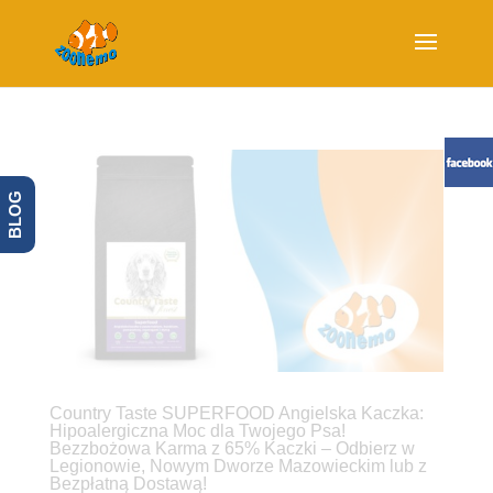
BLOG
Country Taste SUPERFOOD Angielska Kaczka:
Hipoalergiczna Moc dla Twojego Psa!
Bezzbożowa Karma z 65% Kaczki – Odbierz w
Legionowie, Nowym Dworze Mazowieckim lub z
Bezpłatną Dostawą!