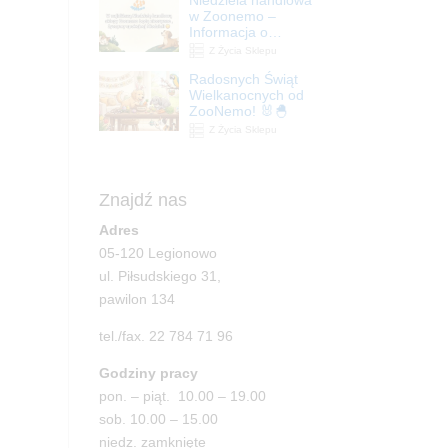
| ZooNemo
w Zoonemo –
Informacja o
godzinach otwarcia
Z Życia Sklepu
Radosnych Świąt
Wielkanocnych od
ZooNemo! 🐰🐣
Z Życia Sklepu
Znajdź nas
Adres
05-120 Legionowo
ul. Piłsudskiego 31,
pawilon 134
tel./fax. 22 784 71 96
Godziny pracy
pon. – piąt. 10.00 – 19.00
sob. 10.00 – 15.00
niedz. zamknięte