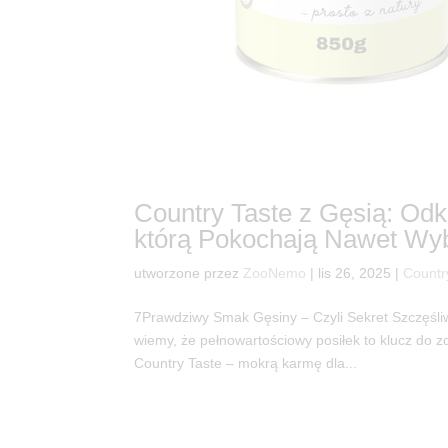
Country Taste z Gęsią: O
którą Pokochają Nawet Wy
utworzone przez
ZooNemo
|
lis 26, 2025
|
Countr
7Prawdziwy Smak Gęsiny – Czyli Sekret Szczęśl
wiemy, że pełnowartościowy posiłek to klucz do zd
Country Taste – mokrą karmę dla...