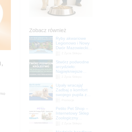
Zobacz również
Ryby akwariowe
Legionowo i Nowy
Dwór Mazowiecki –
Sklep ZooNemo
Z Życia Sklepu
,
Stwórz podwodne
arcydzieło:
Najpiękniejsze
rośliny akwariowe
Z Życia Sklepu
w ZooNemo –
Upały wracają!
Legionowo i Nowy
Zadbaj o komfort
Dwór Mazowiecki
emo
swojego pupila z
matami
Promocje
chłodzącymi
Petito Pet Shop –
ZooNemo
Internetowy Sklep
Zoologiczny
Online! Wszystko
Z Życia Sklepu
Dla Twojego Pupila
Niedziela handlowa