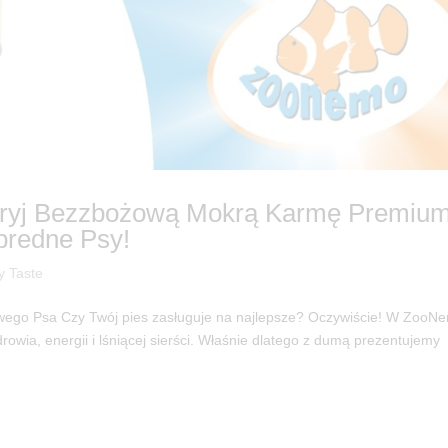
dkryj Bezzbożową Mokrą Karmę Premium
bredne Psy!
y Taste
iwego Psa Czy Twój pies zasługuje na najlepsze? Oczywiście! W ZooN
rowia, energii i lśniącej sierści. Właśnie dlatego z dumą prezentujemy