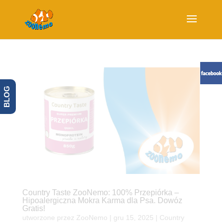
BLOG
Country Taste ZooNemo: 100% Przepiórka –
Hipoalergiczna Mokra Karma dla Psa. Dowóz
Gratis!
utworzone przez
ZooNemo
|
gru 15, 2025
|
Country