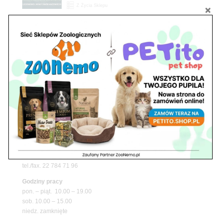
Z Życia Sklepu
Upały wracają! Zadbaj o komfort swojego pupila
z matami chłodzącymi ZooNemo
Promocje
Petito Pet Shop – Internetowy Sklep Zoologiczny
Online! Wszystko Dla Twojego Pupila | ZooNemo
Z Życia Sklepu
Znajdź nas
Adres
05-120 Legionowo
ul. Piłsudskiego 31,
pawilon 134
tel./fax. 22 784 71 96
Godziny pracy
pon. – piąt. 10.00 – 19.00
sob. 10.00 – 15.00
niedz. zamknięte